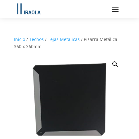
Inicio
/
Techos
/
Tejas Metalicas
/ Pizarra Metálica
360 x 360mm